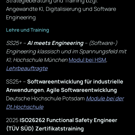
Strategieberatung und Training bzgl.
Angewandte KI, Digitalisierung und Software
Engineering
Lehre und Training
SS25
+
–
AI meets Engineering
– (Software-)
Engineering
klassisch und im Spannungsfeld mit
KI
; Hochschule München
Modul bei HSM
,
Lehrbeauftragte
SS25+ –
Softwareentwicklung für industrielle
Anwendungen
,
Agile Software
e
ntwicklung
Deutsche Hochschule Potsdam
Module bei der
Dt.Hochschule
2025
ISO26262
Functional Safety Engineer
(TÜV SÜD) Zertifikatstraining