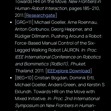
Towards HRI on the Move.
New Frontiers in
Human-Robot Interaction
, pages 185–210,
2011.[
Researchgate
]
[GRG+11] Michael Goeller, Arne Roennau,
Anton Gorbunov, Georg Heppner, and
Rüdiger Dillmann. Pushing Around a Robot:
Force-Based Manual Control of the Six-
Legged Walking Robot LAURON.
In: Proc.
IEEE International Conference on Robotics
and Biomimetics (RoBio11), Phuket,
Thailand
, 2011. [
IEEExplore Download
]
[BEG+10] Cristian Bogdan, Dominik Ertl,
Michael Goeller, Anders Green, and Kerstin S
Eklundh. Towards HRI on the Move with
Mixed Initiative.
In: Proc. 2nd International
Symposium on New Frontiers in Human-