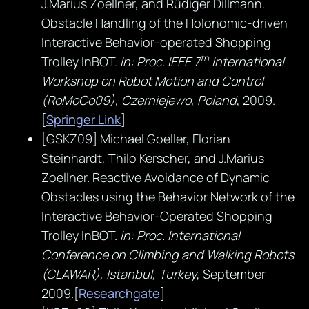
J.Marius Zoellner, and Rüdiger Dillmann.
Obstacle Handling of the Holonomic-driven
Interactive Behavior-operated Shopping
th
Trolley InBOT.
In: Proc. IEEE 7
International
Workshop on Robot Motion and Control
(RoMoCo09), Czerniejewo, Poland
, 2009.
[
Springer Link
]
[GSKZ09] Michael Goeller, Florian
Steinhardt, Thilo Kerscher, and J.Marius
Zoellner. Reactive Avoidance of Dynamic
Obstacles using the Behavior Network of the
Interactive Behavior-Operated Shopping
Trolley InBOT.
In: Proc. International
Conference on Climbing and Walking Robots
(CLAWAR), Istanbul, Turkey
, September
2009.[
Researchgate
]