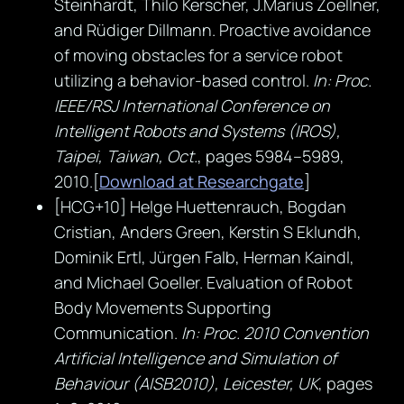
Steinhardt, Thilo Kerscher, J.Marius Zoellner,
and Rüdiger Dillmann. Proactive avoidance
of moving obstacles for a service robot
utilizing a behavior-based control.
In: Proc.
IEEE/RSJ International Conference on
Intelligent Robots and Systems (IROS),
Taipei, Taiwan, Oct.
, pages 5984–5989,
2010.[
Download at Researchgate
]
[HCG+10] Helge Huettenrauch, Bogdan
Cristian, Anders Green, Kerstin S Eklundh,
Dominik Ertl, Jürgen Falb, Herman Kaindl,
and Michael Goeller. Evaluation of Robot
Body Movements Supporting
Communication.
In: Proc. 2010 Convention
Artificial Intelligence and Simulation of
Behaviour (AISB2010), Leicester, UK
, pages