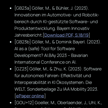
[GB23a] Göller, M., & Bühler, J. (2023).
Innovationen im Automotive- und Robotik-
bereich durch KI-gestützte Software- und
Produktentwicklung. Bayern Innovativ
Jahresbericht.[
Download PDF, S.18/19
]
[GB23b] Göller, M., & Dominik Bayerl. (2023).
AI as a (safe) Tool for Software
Development? AI.BAy 2023 – Bavarian
International Conference on AI.
[GZ23] Göller, M., & Zhu, K. (2023). Software
für autonomes Fahren: Effektivität und
Interoperabilität in KI Ökosystemen. Die
WELT, Sonderbeilage Zu IAA Mobility 2023.
[
ePaper online
]
[GOU+12] Goeller, M., Oberlaender, J., Uhl, K.,