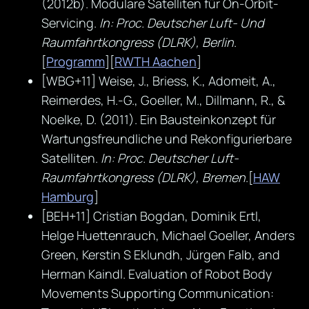
(2012b). Modulare Satelliten für On-Orbit-
Servicing.
In: Proc. Deutscher Luft- Und
Raumfahrtkongress (DLRK), Berlin
.
[
Programm
][
RWTH Aachen
]
[WBG+11] Weise, J., Briess, K., Adomeit, A.,
Reimerdes, H.-G., Goeller, M., Dillmann, R., &
Noelke, D. (2011). Ein Bausteinkonzept für
Wartungsfreundliche und Rekonfigurierbare
Satelliten.
In: Proc. Deutscher Luft-
Raumfahrtkongress (DLRK), Bremen
.[
HAW
Hamburg
]
[BEH+11] Cristian Bogdan, Dominik Ertl,
Helge Huettenrauch, Michael Goeller, Anders
Green, Kerstin S Eklundh, Jürgen Falb, and
Herman Kaindl. Evaluation of Robot Body
Movements Supporting Communication: