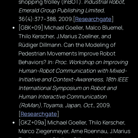
shopping trolley (InBOT).
Industrial Robot,
Emerald Group Publishing Limited
,
36(4):377–388, 2009.[
Researchgate
]
[GBK+09] Michael Goeller, Malco Bluemel,
Thilo Kerscher, J.Marius Zoellner, and
Rüdiger Dillmann. Can the Modeling of
Pedestrian Movements Improve Robot
Behaviors?
In: Proc. Workshop on Improving
Human-Robot Communication with Mixed-
Initiative and Context-Awareness, 18th IEEE
International Symposium on Robot and
Human Interactive Communication
(RoMan),Toyama, Japan, Oct.
, 2009.
[
Researchgate
]
[GKZ+09a] Michael Goeller, Thilo Kerscher,
Marco Ziegenmeyer, Arne Roennau, J.Marius