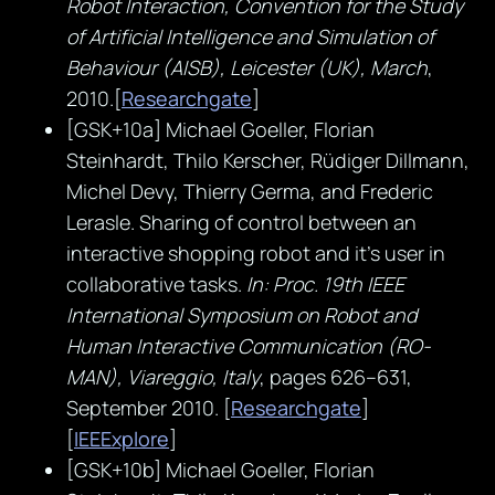
Robot Interaction, Convention for the Study
of Artificial Intelligence and Simulation of
Behaviour (AISB), Leicester (UK), March
,
2010.[
Researchgate
]
[GSK+10a] Michael Goeller, Florian
Steinhardt, Thilo Kerscher, Rüdiger Dillmann,
Michel Devy, Thierry Germa, and Frederic
Lerasle. Sharing of control between an
interactive shopping robot and it’s user in
collaborative tasks.
In: Proc. 19th IEEE
International Symposium on Robot and
Human Interactive Communication (RO-
MAN), Viareggio, Italy
, pages 626–631,
September 2010. [
Researchgate
]
[
IEEExplore
]
[GSK+10b] Michael Goeller, Florian