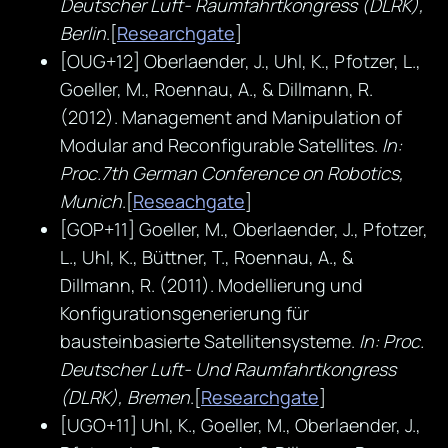
Deutscher Luft- Raumfahrtkongress (DLRK),
Berlin
.[
Researchgate
]
[OUG+12] Oberlaender, J., Uhl, K., Pfotzer, L.,
Goeller, M., Roennau, A., & Dillmann, R.
(2012). Management and Manipulation of
Modular and Reconfigurable Satellites.
In:
Proc.7th German Conference on Robotics,
Munich
.[
Reseachgate
]
[GOP+11] Goeller, M., Oberlaender, J., Pfotzer,
L., Uhl, K., Büttner, T., Roennau, A., &
Dillmann, R. (2011). Modellierung und
Konfigurationsgenerierung für
bausteinbasierte Satellitensysteme.
In: Proc.
Deutscher Luft- Und Raumfahrtkongress
(DLRK), Bremen
.[
Researchgate
]
[UGO+11] Uhl, K., Goeller, M., Oberlaender, J.,