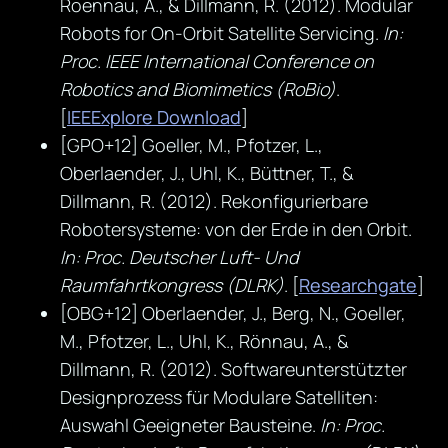
Roennau, A., & Dillmann, R. (2012). Modular
Robots for On-Orbit Satellite Servicing.
In:
Proc. IEEE International Conference on
Robotics and Biomimetics (RoBio)
.
[
IEEExplore Download
]
[GPO+12] Goeller, M., Pfotzer, L.,
Oberlaender, J., Uhl, K., Büttner, T., &
Dillmann, R. (2012). Rekonfigurierbare
Robotersysteme: von der Erde in den Orbit.
In: Proc. Deutscher Luft- Und
Raumfahrtkongress (DLRK)
. [
Researchgate
]
[OBG+12] Oberlaender, J., Berg, N., Goeller,
M., Pfotzer, L., Uhl, K., Rönnau, A., &
Dillmann, R. (2012). Softwareunterstützter
Designprozess für Modulare Satelliten:
Auswahl Geeigneter Bausteine.
In: Proc.