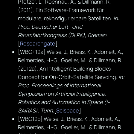
Pfotzer, L., Roennau, A., & Dillmann, R.
(2011). Ein Software-Framework für
modulare, rekonfigurierbare Satelliten.
In:
Proc. Deutscher Luft- Und
Raumfahrtkongress (DLRK), Bremen
.
[
Researchgate
]
[WBG+12a] Weise, J., Briess, K., Adomeit, A.,
Reimerdes, H.-G., Goeller, M., & Dillmann, R.
(2012a). An Intelligent Building Blocks
Concept for On-Orbit-Satellite Servcing.
In:
Proc. Proceedings of International
Symposium on Artificial Intelligence,
Robotics and Automation in Space (i-
SAIRAS), Turin
.[
Scispace
]
[WBG12b] Weise, J., Briess, K., Adomeit, A.,
Reimerdes, H.-G., Goeller, M., & Dillmann, R.