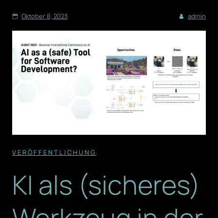
Oktober 8, 2023
admin
VERÖFFENTLICHUNG
KI als (sicheres)
Werkzeug in der