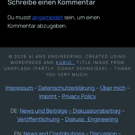
Schreibe einen Kommentar
Du musst
angemeldet
sein, um einen
Kommentar abzugeben.
© 2026 AI AND ENGINEERING. CREATED USING
WORDPRESS AND
KUBIO.
TITLE IMAGE FROM
UNSPLASH (PARTLY; CONNY SCHNEIDER) – THANK
YOU VERY MUCH!
Impressum
–
Datenschutzerklärung
–
Über mich
–
Imprint
–
Privacy Policy
DE:
News und Beiträge
– Diskussionsbeitrag
–
Veröffentlichung
–
Diskuss_Engineering
EN:
News and Contributions
–
Discussion
–