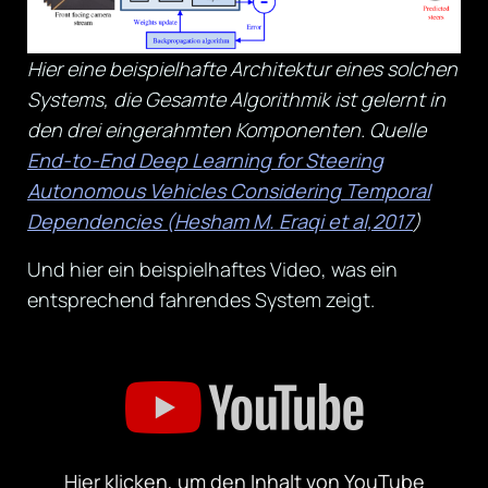
Hier eine beispielhafte Architektur eines solchen
Systems, die Gesamte Algorithmik ist gelernt in
den drei eingerahmten Komponenten. Quelle
End-to-End Deep Learning for Steering
Autonomous Vehicles Considering Temporal
Dependencies (Hesham M. Eraqi et al,2017
)
Und hier ein beispielhaftes Video, was ein
entsprechend fahrendes System zeigt.
„Deep
CNN
based
Steering
for
Autonomous
Vehicles“
Hier klicken, um den Inhalt von YouTube
von