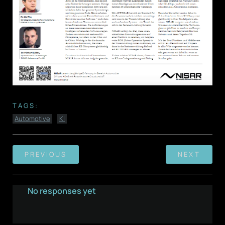
TAGS:
Automotive
KI
PREVIOUS
NEXT
No responses yet